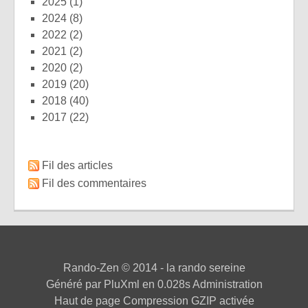
2025
(1)
2024
(8)
2022
(2)
2021
(2)
2020
(2)
2019
(20)
2018
(40)
2017
(22)
Fil des articles
Fil des commentaires
Rando-Zen
© 2014 - la rando sereine
Généré par
PluXml
en 0.028s
Administration
Haut de page
Compression GZIP activée