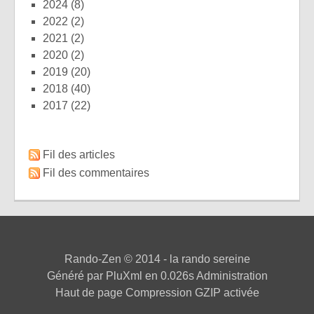
2024
(8)
2022
(2)
2021
(2)
2020
(2)
2019
(20)
2018
(40)
2017
(22)
Fil des articles
Fil des commentaires
Rando-Zen
© 2014 - la rando sereine
Généré par
PluXml
en 0.026s
Administration
Haut de page
Compression GZIP activée